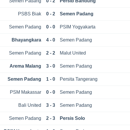
Semen Padang
0 - 2
Persib Bandung
PSBS Biak
0 - 2
Semen Padang
Semen Padang
0 - 0
PSIM Yogyakarta
Bhayangkara
4 - 0
Semen Padang
Semen Padang
2 - 2
Malut United
Arema Malang
3 - 0
Semen Padang
Semen Padang
1 - 0
Persita Tangerang
PSM Makassar
0 - 0
Semen Padang
Bali United
3 - 3
Semen Padang
Semen Padang
2 - 3
Persis Solo