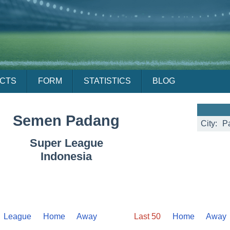
ACTS
FORM
STATISTICS
BLOG
Semen Padang
City:
P
Super League
Indonesia
League
Home
Away
Last 50
Home
Away