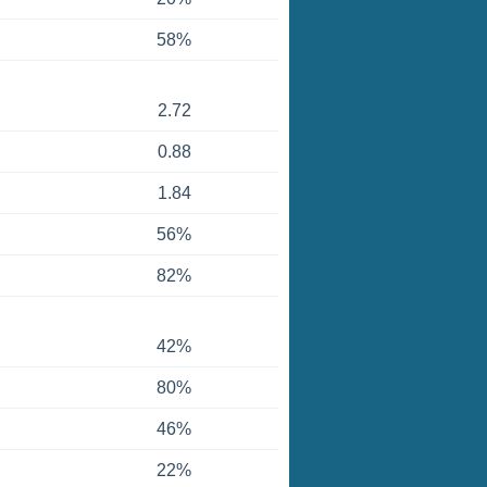
58%
2.72
0.88
1.84
56%
82%
42%
80%
46%
22%