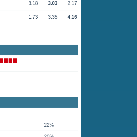
3.18
3.03
2.17
1.73
3.35
4.16
22%
20%