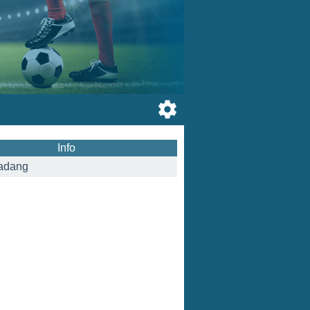
Info
adang