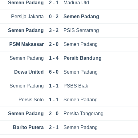
Semen Padang
2 - 1
Madura Utd
Persija Jakarta
0 - 2
Semen Padang
Semen Padang
3 - 2
PSIS Semarang
PSM Makassar
2 - 0
Semen Padang
Semen Padang
1 - 4
Persib Bandung
Dewa United
6 - 0
Semen Padang
Semen Padang
1 - 1
PSBS Biak
Persis Solo
1 - 1
Semen Padang
Semen Padang
2 - 0
Persita Tangerang
Barito Putera
2 - 1
Semen Padang