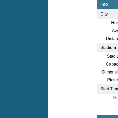
Info
City
Ho
Aw
Distan
Stadium
Stadi
Capaci
Dimensi
Pictur
Start Tim
Ho