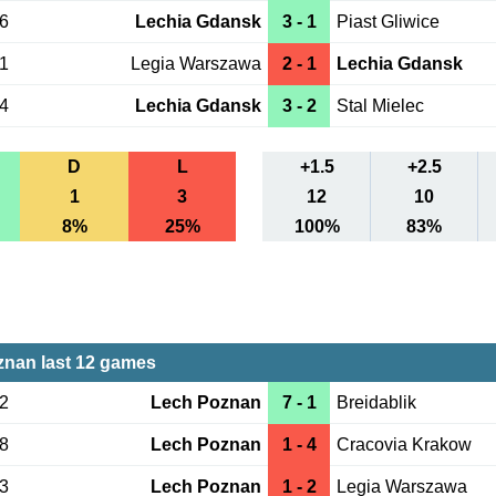
26
Lechia Gdansk
3 - 1
Piast Gliwice
21
Legia Warszawa
2 - 1
Lechia Gdansk
14
Lechia Gdansk
3 - 2
Stal Mielec
D
L
+1.5
+2.5
1
3
12
10
8%
25%
100%
83%
nan last 12 games
22
Lech Poznan
7 - 1
Breidablik
18
Lech Poznan
1 - 4
Cracovia Krakow
13
Lech Poznan
1 - 2
Legia Warszawa