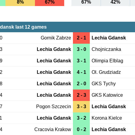
8%
67%
67%
42%
dansk last 12 games
20
Gornik Zabrze
2 - 1
Lechia Gdansk
13
Lechia Gdansk
3 - 0
Chojniczanka
09
Lechia Gdansk
3 - 1
Olimpia Elblag
02
Lechia Gdansk
4 - 1
Ol. Grudziadz
28
Lechia Gdansk
2 - 0
GKS Tychy
24
Lechia Gdansk
2 - 3
GKS Katowice
17
Pogon Szczecin
3 - 3
Lechia Gdansk
1
Lechia Gdansk
3 - 2
Korona Kielce
04
Cracovia Krakow
0 - 2
Lechia Gdansk