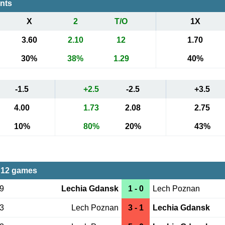
ents
X
2
T/O
1X
3.60
2.10
12
1.70
30%
38%
1.29
40%
-1.5
+2.5
-2.5
+3.5
4.00
1.73
2.08
2.75
10%
80%
20%
43%
 12 games
09
Lechia Gdansk
1 - 0
Lech Poznan
03
Lech Poznan
3 - 1
Lechia Gdansk