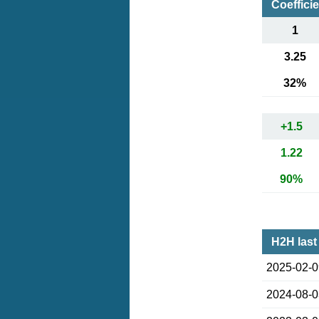
Coeffici
1
3.25
32%
+1.5
1.22
90%
H2H last
2025-02-
2024-08-