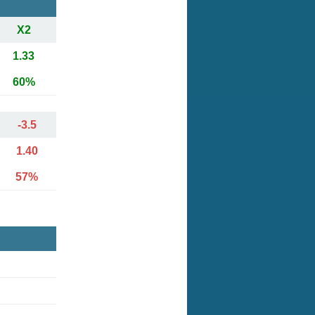
X2
1.33
60%
-3.5
1.40
57%