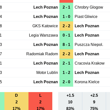
28
Lech Poznan
2 - 1
Chrobry Glogow
24
Lech Poznan
1 - 0
Piast Gliwice
18
GKS Katowice
2 - 2
Lech Poznan
1
Legia Warszawa
0 - 1
Lech Poznan
03
Lech Poznan
8 - 1
Puszcza Niepol.
27
Radomiak Radom
2 - 2
Lech Poznan
21
Lech Poznan
2 - 1
Cracovia Krakow
13
Motor Lublin
1 - 2
Lech Poznan
05
Lech Poznan
2 - 0
Korona Kielce
D
L
+1.5
+2.5
2
2
10
9
17%
17%
83%
75%