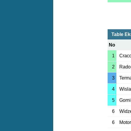
Table Ek
No
1
Crac
2
Rado
3
Terma
4
Wisla
5
Gorni
6
Widz
6
Motor