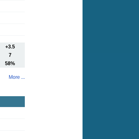
+3.5
7
58%
More ...