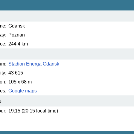
me:
Gdansk
ay:
Poznan
ce:
244.4 km
um:
Stadion Energa Gdansk
ty:
43 615
on:
105 x 68 m
es:
Google maps
e
ur:
19:15 (20:15 local time)