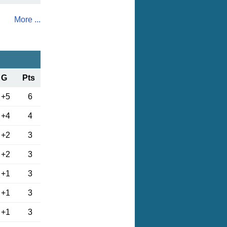
More ...
G
Pts
+5
6
+4
4
+2
3
+2
3
+1
3
+1
3
+1
3